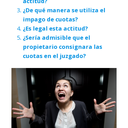
actitud?
¿De qué manera se utiliza el
impago de cuotas?
¿Es legal esta actitud?
¿Sería admisible que el
propietario consignara las
cuotas en el juzgado?