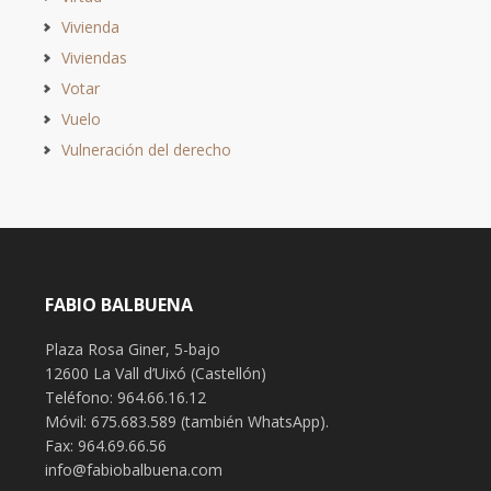
Vivienda
Viviendas
Votar
Vuelo
Vulneración del derecho
FABIO BALBUENA
Plaza Rosa Giner, 5-bajo
12600 La Vall d’Uixó (Castellón)
Teléfono: 964.66.16.12
Móvil: 675.683.589 (también WhatsApp).
Fax: 964.69.66.56
info@fabiobalbuena.com