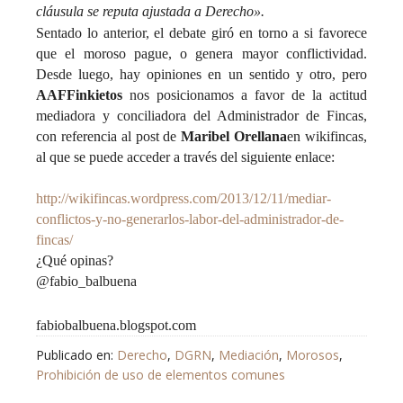
cláusula se reputa ajustada a Derecho».
Sentado lo anterior, el debate giró en torno a si favorece
que el moroso pague, o genera mayor conflictividad.
Desde luego, hay opiniones en un sentido y otro, pero
AAFFinkietos
nos posicionamos a favor de la actitud
mediadora y conciliadora del Administrador de Fincas,
con referencia al post de
Maribel Orellana
en wikifincas,
al que se puede acceder a través del siguiente enlace:
http://wikifincas.wordpress.com/2013/12/11/mediar-
conflictos-y-no-generarlos-labor-del-administrador-de-
fincas/
¿Qué opinas?
@fabio_balbuena
fabiobalbuena.blogspot.com
Publicado en:
Derecho
,
DGRN
,
Mediación
,
Morosos
,
Prohibición de uso de elementos comunes