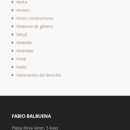
Venta
Verano
Vicios constructivos
Violencia de género
Virtud
Vivienda
Viviendas
Votar
Vuelo
Vulneración del derecho
FABIO BALBUENA
Plaza Rosa Giner, 5-bajo