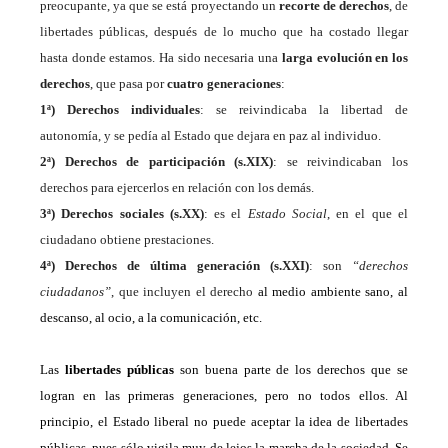
preocupante,
ya
que se
está proyectando
un
recorte de derechos
,
de
libertades públicas, después de lo mucho que ha costado
llegar
hasta donde estamos. Ha sido necesaria una
larga evolución en los
derechos
, que pasa por
cuatro generaciones
:
1ª) Derechos individuales
: se reivindicaba la libertad de
autonomía, y se pedía al Estado que dejara en paz al individuo.
2ª) Derechos de participación (s.XIX)
: se reivindicaban los
derechos para ejercerlos en relación con los demás.
3ª) Derechos sociales (s.XX)
: es el
Estado Social
, en el que el
ciudadano obtiene prestaciones.
4ª) Derechos de última generación (s.XXI)
: son
“derechos
ciudadanos”
, que incluyen el derecho
al medio ambiente sano, al
descanso, al ocio, a la
comunic
ación,
etc.
Las
libertades públicas
son buena parte de los derechos que se
logran en las primeras generaciones, pero no todos ellos. Al
principio, el Estado liberal no puede aceptar la idea de libertades
públicas, pues sólo vigila muy de lejos la marcha de la sociedad. Se