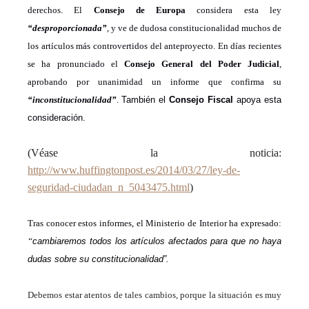
derechos.
El
Consejo de Europa
considera
est
a ley
“desproporcionada”
, y ve
de dudosa constitucionalidad muchos de
los artículos más controvertidos del anteproyecto. E
n días recientes
se ha pronunciado el
Consejo General del Poder Judicial
,
aprobando por unanimidad un informe que confirma
su
“inconstitucionalidad”
.
También el
Consejo Fiscal
apoya esta
consideración.
(
Véase la noticia:
http://www.huffingtonpost.es/2014/03/27/ley-de-
seguridad-ciudadan_n_5043475.html
)
Tras conocer estos informes, el Ministerio de Interior ha expresado:
“
cambiaremos
todos los artículos afectados para que no haya
dudas sobre su constitucionalidad”.
Debemos estar atentos de tales cambios, porque l
a situación es muy