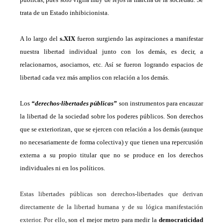
trata de un Estado inhibicionista.
A
lo largo del
s.XIX
fueron surgiendo las aspiraciones a manifestar
nuestra libertad individual junto con los demás, es decir,
a
relacionarnos, asociarnos, etc.
Así s
e fueron logrando espacios de
libertad cada vez más amplios con relación a los demás.
L
o
s
“derechos-libertades públicas”
son instrumentos para encauzar
la libertad de la sociedad sobre los poderes públicos.
S
on derechos
que se exteriorizan, que se ejercen con relación a los demás
(
aunque
no necesariamente de forma colectiva
)
y
que tienen una repercusión
externa a su propio titular que no se produce en los derechos
individuales ni en los políticos.
Esta
s
libertades públicas son derechos-libertades que derivan
directamente de la libertad humana y de su lógica manifestación
exterior. Por ello,
son el mejor metro para medir la
democraticidad