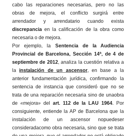
cabo las reparaciones necesarias, pero no las
obras de mejora, el conflicto surgirá entre
arrendador y arrendatario cuando exista
discrepancia
en la calificación de la obra como
necesaria o de mejora.
Por ejemplo, la
Sentencia de la Audiencia
Provincial de Barcelona, Sección 14ª,
de 4 de
septiembre de 2012
,
analiza la cuestión relativa a
la
instalación de un ascensor
,
en base a la
anterior
fundamentación jurídica
, confirmando la
sentencia de instancia que consideró que no se
trata de una reparación necesaria sino de una
obra
de
«mejora»
del
art. 112 de la LAU 1964
. Por
consiguiente,
entiende la AP de Barcelona que
la
instalación de un ascensor
no
pued
e
ser
considerad
a
como obra necesaria,
sino que se trata
de una mejora, que el arrendador no está obligado