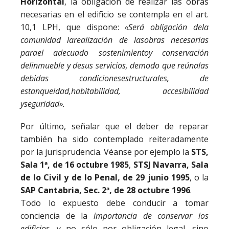
Horizontal
, la obligación de realizar las obras
necesarias en el edificio se contempla en el art.
10,1 LPH, que dispone:
«Será
obligación
de
la
comunidad
la
realización
de
las
obras
necesarias
para
el
adecuado
sostenimiento
y
conservación
del
inmueble
y
de
sus
servicios,
de
modo
que
reúna
las
debidas
condiciones
estructurales,
de
estanqueidad,
habitabilidad,
accesibilidad
y
seguridad».
Por último, señalar que el deber de reparar
también ha sido contemplado reiteradamente
por la jurisprudencia. Véanse por ejemplo la
STS,
Sala 1ª, de 16 octubre 1985
,
STSJ Navarra, Sala
de lo Civil y de lo Penal, de 29 junio 1995
, o la
SAP Cantabria, Sec. 2ª, de 28 octubre 1996
.
Todo lo expuesto debe conducir a tomar
conciencia de la
importancia de conservar los
edificios
, y no sólo por obligación legal, sino