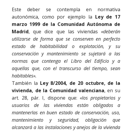
Este deber se contempla en normativa
autonómica, como por ejemplo la
Ley de 17
marzo 1999 de la Comunidad Autónoma de
Madrid
, que dice que las viviendas
«deberán
utilizarse
de
forma
que
se
conserven
en
perfecto
estado
de
habitabilidad
o
explotación,
y
su
conservación
y
mantenimiento
se
sujetará
a
las
normas
que
contenga
el
Libro
del
Edificio
y
a
aquellas
que,
con
el
transcurso
del
tiempo,
sean
habitables».
También la
Ley 8/2004, de 20 octubre, de la
vivienda, de la Comunidad valenciana
, en su
art. 28, pár. I, dispone que:
«los
propietarios
y
usuarios
de
las
viviendas
están
obligados
a
mantenerlas
en
buen
estado
de
conservación,
uso,
mantenimiento
y
seguridad,
obligación
que
alcanzará
a
las
instalaciones
y
anejos
de
la
vivienda