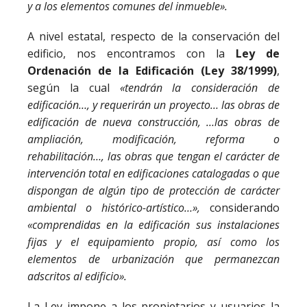
y
a
los
elementos
comunes
del
inmueble».
A nivel estatal, respecto de la conservación del
edificio, nos encontramos con la
Ley de
Ordenación de la Edificación (Ley 38/1999)
,
según la cual
«tendrán
la
consideración
de
edificación…,
y
requerirán
un
proyecto…
las
obras
de
edificación
de
nueva
construcción,
…las
obras
de
ampliación,
modificación,
reforma
o
rehabilitación…,
las
obras
que
tengan
el
carácter
de
intervención
total
en
edificaciones
catalogadas
o
que
dispongan
de
algún
tipo
de
protección
de
carácter
ambiental
o
histórico-artístico…»,
considerando
«comprendidas
en
la
edificación
sus
instalaciones
fijas
y
el
equipamiento
propio,
así
como
los
elementos
de
urbanización
que
permanezcan
adscritos
al
edificio».
La Ley impone a los propietarios y usuarios la