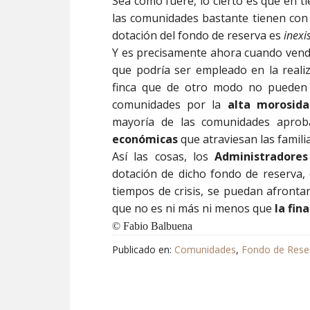
Sea como fuere, lo cierto es que en t
las comunidades bastante tienen con 
dotación del fondo de reserva es
inexi
Y es precisamente ahora cuando vendr
que podría ser empleado en la reali
finca que de otro modo no pueden a
comunidades por la
alta morosida
mayoría de las comunidades aprob
económicas
que atraviesan las famili
Así las cosas, los
Administradores
dotación de dicho fondo de reserva, 
tiempos de crisis, se puedan afrontar
que no es ni más ni menos que
la fin
©
Fabio Balbuena
Publicado en:
Comunidades
,
Fondo de Rese