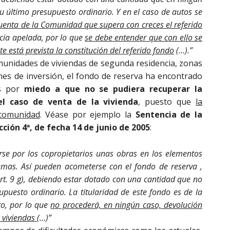
su último presupuesto ordinario. Y en el caso de autos se
cuenta de la Comunidad que supera con creces el referido
ncia apelada, por lo que
se debe entender que con ello se
e está prevista la constitución del referido fondo
(…).”
munidades de viviendas de segunda residencia, zonas
ines de inversión, el fondo de reserva ha encontrado
os por
miedo a que no se pudiera recuperar la
el caso de venta de la vivienda
, puesto que
la
 comunidad
. Véase por ejemplo la
Sentencia de la
cción 4ª, de fecha 14 de junio de 2005
:
se por los copropietarios unas obras en los elementos
emas. Así pueden acometerse con el fondo de reserva ,
rt. 9 g), debiendo estar dotado con una cantidad que no
upuesto ordinario. La titularidad de este fondo es de la
to, por lo que
no procederá, en ningún caso, devolución
s viviendas
(…)”