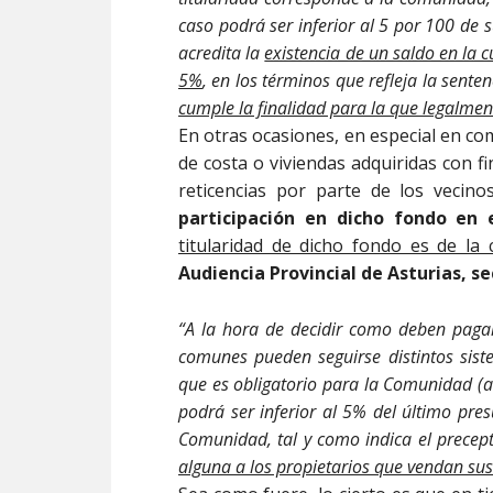
caso podrá ser inferior al 5 por 100 de 
acredita la
existencia de un saldo en la 
5%
, en los términos que refleja la sente
cumple la finalidad para la que legalment
En otras ocasiones, en especial en co
de costa o viviendas adquiridas con f
reticencias por parte de los vecin
participación en dicho fondo en 
titularidad de dicho fondo es de la
Audiencia Provincial de Asturias, se
“A la hora de decidir como deben pagar
comunes pueden seguirse distintos sist
que es obligatorio para la Comunidad (a
podrá ser inferior al 5% del último pres
Comunidad, tal y como indica el precep
alguna a los propietarios que vendan su