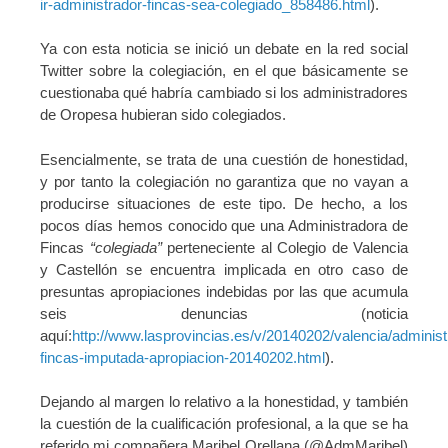
ir-administrador-fincas-sea-colegiado_858486.html
).
Ya con esta noticia se inició un debate en la red social
Twitter sobre la colegiación, en el que básicamente se
cuestionaba qué habría cambiado si los administradores
de Oropesa hubieran sido colegiados.
Esencialmente, se trata de una cuestión de honestidad,
y por tanto la colegiación no garantiza que no vayan a
producirse situaciones de este tipo. De hecho, a los
pocos días hemos conocido que una Administradora de
Fincas
“colegiada”
perteneciente al Colegio de Valencia
y Castellón se encuentra implicada en otro caso de
presuntas apropiaciones indebidas por las que acumula
seis denuncias (noticia
aquí:
http://www.lasprovincias.es/v/20140202/valencia/administ
fincas-imputada-apropiacion-20140202.html
).
Dejando al margen lo relativo a la honestidad, y también
la cuestión de la cualificación profesional, a la que se ha
referido mi compañera Maribel Orellana (@AdmMaribel)