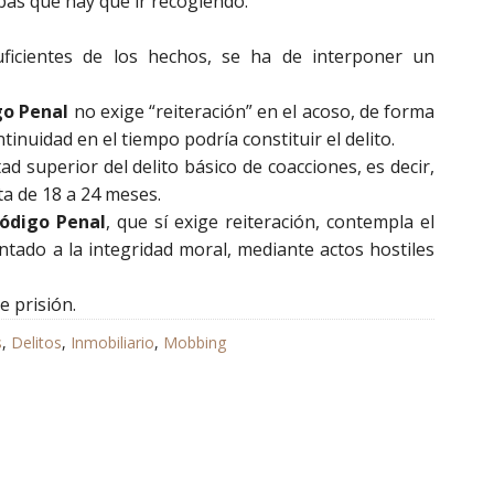
bas que hay que ir recogiendo.
icientes de los hechos, se ha de interponer un
igo Penal
no exige “reiteración” en el acoso, de forma
inuidad en el tiempo podría constituir el delito.
ad superior del delito básico de coacciones, es decir,
ta de 18 a 24 meses.
Código Penal
, que sí exige reiteración, contempla el
ntado a la integridad moral, mediante actos hostiles
e prisión.
s
,
Delitos
,
Inmobiliario
,
Mobbing