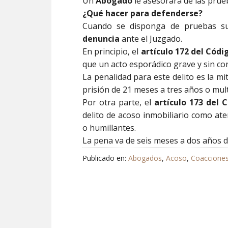
Un
Abogado
le asesorará de las prue
¿Qué hacer para defenderse?
Cuando se disponga de pruebas suf
denuncia
ante el Juzgado.
En principio, el
artículo 172 del Cód
que un acto esporádico grave y sin cont
La penalidad para este delito es la mit
prisión de 21 meses a tres años o mul
Por otra parte, el
artículo 173 del 
delito de acoso inmobiliario como ate
o humillantes.
La pena va de seis meses a dos años d
Publicado en:
Abogados
,
Acoso
,
Coaccione