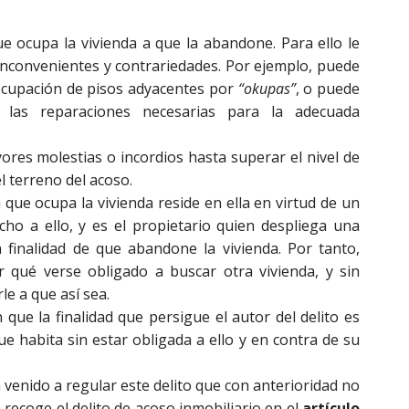
ue ocupa la vivienda a que la abandone. Para ello le
inconvenientes y contrariedades. Por ejemplo, puede
 ocupación de pisos adyacentes por
“okupas”
, o puede
 las reparaciones necesarias para la adecuada
ores molestias o incordios hasta superar el nivel de
el terreno del acoso.
 que ocupa la vivienda reside en ella en virtud de un
cho a ello, y es el propietario quien despliega una
a finalidad de que abandone la vivienda. Por tanto,
 qué verse obligado a buscar otra vivienda, y sin
le a que así sea.
que la finalidad que persigue el autor del delito es
ue habita sin estar obligada a ello y en contra de su
 venido a regular este delito que con anterioridad no
e recoge el delito de acoso inmobiliario en el
artículo