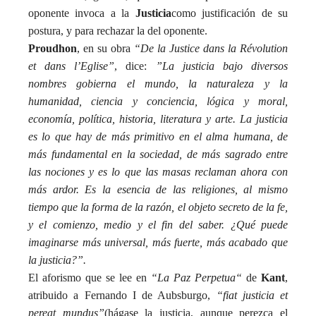
oponente invoca a la
Justicia
como justificación de su
postura, y para rechazar la del oponente.
Proudhon
, en su obra
“De la Justice dans la Révolution
et dans l’Eglise”
, dice:
”La justicia bajo diversos
nombres gobierna el mundo, la naturaleza y la
humanidad, ciencia y conciencia, lógica y moral,
economía, política, historia, literatura y arte. La justicia
es lo que hay de más primitivo en el alma humana, de
más fundamental en la sociedad, de más sagrado entre
las nociones y es lo que las masas reclaman ahora con
más ardor. Es la esencia de las religiones, al mismo
tiempo que la forma de la razón, el objeto secreto de la fe,
y el comienzo, medio y el fin del saber. ¿Qué puede
imaginarse más universal, más fuerte, más acabado que
la justicia?”.
El aforismo que se lee en
“La Paz Perpetua“
de
Kant
,
atribuido a Fernando I de Aubsburgo,
“fiat justicia et
pereat mundus”
(hágase la justicia, aunque perezca el