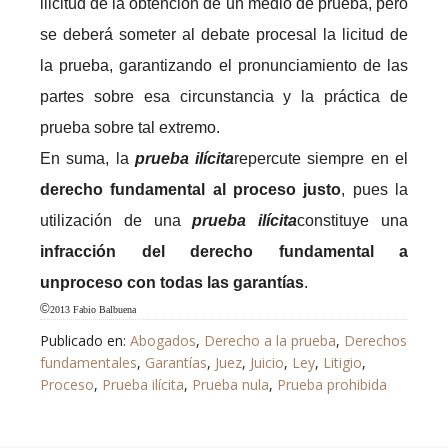
ilicitud de la obtención de un medio de prueba, pero
se deberá someter al debate procesal la licitud de
la prueba, garantizando el pronunciamiento de las
partes sobre esa circunstancia y la práctica de
prueba sobre tal extremo.
En suma, la
prueba
ilícita
repercute siempre en el
derecho fundamental al proceso justo
, pues la
utilización de una
prueba ilícita
constituye una
infracción del derecho fundamental a
un
proceso con todas las garantías
.
©
2013 Fabio Balbuena
Publicado en:
Abogados
,
Derecho a la prueba
,
Derechos
fundamentales
,
Garantías
,
Juez
,
Juicio
,
Ley
,
Litigio
,
Proceso
,
Prueba ilícita
,
Prueba nula
,
Prueba prohibida