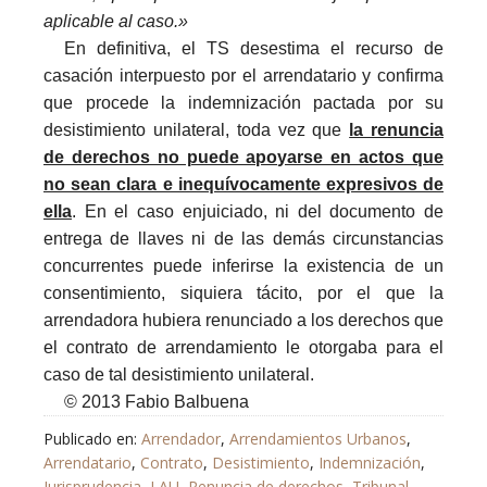
aplicable al caso.»
En definitiva, el TS desestima el recurso de
casación interpuesto por el arrendatario y confirma
que procede la indemnización pactada por su
desistimiento unilateral, toda vez que
la renuncia
de derechos no puede apoyarse en actos que
no sean clara e inequívocamente expresivos de
ella
. En el caso enjuiciado, ni del documento de
entrega de llaves ni de las demás circunstancias
concurrentes puede inferirse la existencia de un
consentimiento, siquiera tácito, por el que la
arrendadora hubiera renunciado a los derechos que
el contrato de arrendamiento le otorgaba para el
caso de tal desistimiento unilateral.
© 2013 Fabio Balbuena
Publicado en:
Arrendador
,
Arrendamientos Urbanos
,
Arrendatario
,
Contrato
,
Desistimiento
,
Indemnización
,
Jurisprudencia
,
LAU
,
Renuncia de derechos
,
Tribunal