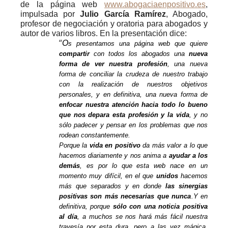
de la página web
www.abogaciaenpositivo.es
,
impulsada por
Julio García Ramírez
, Abogado,
profesor de negociación y oratoria para abogados y
autor de varios libros. En la presentación dice:
“
O
s presentamos una página web que quiere
compartir
con todos los abogados una
nueva
forma de ver nuestra profesión
, una nueva
forma de conciliar la crudeza de nuestro trabajo
con la realización de nuestros objetivos
personales, y en definitiva, una nueva forma de
enfocar nuestra atención hacia todo lo bueno
que nos depara esta profesión y la vida
, y no
sólo padecer y pensar en los problemas que nos
rodean constantemente.
Porque la
vida en positivo
da más valor a lo que
hacemos diariamente y nos anima a
ayudar a los
demás
, es por lo que esta web nace en un
momento muy difícil, en el que
unidos
hacemos
más que separados y en donde
las sinergias
positivas son más necesarias que nunca
.Y en
definitiva, porque
sólo con una noticia positiva
al día
, a muchos se nos hará más fácil nuestra
travesía por esta dura, pero a las vez mágica,