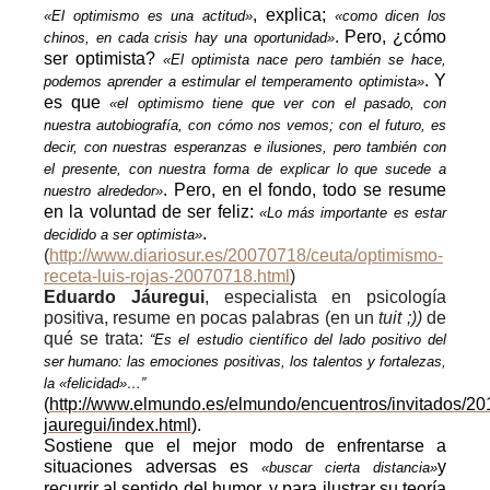
, explica;
«El optimismo es una actitud»
«como dicen los
. Pero, ¿cómo
chinos, en cada crisis hay una oportunidad»
ser optimista?
«El optimista nace pero también se hace,
. Y
podemos aprender a estimular el temperamento optimista»
es que
«el optimismo tiene que ver con el pasado, con
nuestra autobiografía, con cómo nos vemos; con el futuro, es
decir, con nuestras esperanzas e ilusiones, pero también con
el presente, con nuestra forma de explicar lo que sucede a
. Pero, en el fondo, todo se resume
nuestro alrededor»
en la voluntad de ser feliz:
«Lo más importante es estar
.
decidido a ser optimista»
(
http://www.diariosur.es/20070718/ceuta/optimismo-
receta-luis-rojas-20070718.html
)
Eduardo Jáuregui
,
especialista en psicología
positiva, resume en pocas palabras (en un
tuit ;))
de
qué se trata:
“Es el estudio científico del lado positivo del
ser humano: las emociones positivas, los talentos y fortalezas,
la «felicidad»…”
(
http://www.elmundo.es/elmundo/encuentros/invitados/20
jauregui/index.html
).
Sostiene que
el mejor modo de enfrentarse a
situaciones adversas es
y
«buscar cierta distancia»
recurrir al sentido del humor, y para ilustrar su teoría