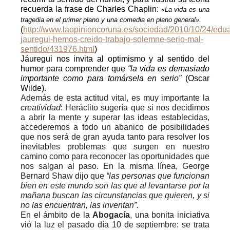
recuerda la frase de Charles Chaplin:
«La vida es una
tragedia en el primer plano y una comedia en plano general».
(
http://www.laopinioncoruna.es/sociedad/2010/10/24/edu
jauregui-hemos-creido-trabajo-solemne-serio-mal-
sentido/431976.html
)
Jáuregui nos invita al optimismo y al sentido del
humor para comprender que
“la vida es demasiado
importante como para tomársela en serio”
(Oscar
Wilde).
Además de esta actitud vital, es muy importante la
creatividad
: Heráclito sugería que si nos decidimos
a abrir la mente y superar las ideas establecidas,
accederemos a todo un abanico de posibilidades
que nos será de gran ayuda tanto para resolver los
inevitables problemas que surgen en nuestro
camino como para reconocer las oportunidades que
nos salgan al paso. En la misma línea, George
Bernard Shaw dijo que
“las personas que funcionan
bien en este mundo son las que al levantarse por la
mañana buscan las circunstancias que quieren, y si
no las encuentran, las inventan”.
En el ámbito de la
Abogacía
, una bonita iniciativa
vió la luz el pasado día 10 de septiembre: se trata