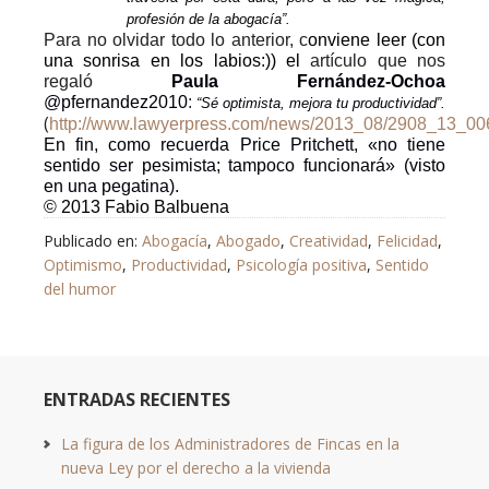
profesión de la abogacía”.
Para no olvidar todo lo anterior, c
onviene leer (con
una sonrisa en los labios:)) el
artículo que nos
regaló
Paula Fernández-Ochoa
@pfernandez2010
:
“Sé optimista, mejora tu productividad”.
(
http://www.lawyerpress.com/news/2013_08/2908_13_00
En fin, como recuerda Price Pritchett, «no tiene
sentido ser pesimista; tampoco funcionará» (visto
en una pegatina).
© 2013 Fabio Balbuena
Publicado en:
Abogacía
,
Abogado
,
Creatividad
,
Felicidad
,
Optimismo
,
Productividad
,
Psicología positiva
,
Sentido
del humor
ENTRADAS RECIENTES
La figura de los Administradores de Fincas en la
nueva Ley por el derecho a la vivienda