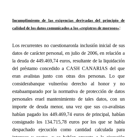
_
Incumplimiento de las exigencias derivadas del principio de
:
calidad de los datos comunicados a los «registros de morosos»
_
Los recurrentes no cuestiona
ron
la inclusión inicial de sus
datos de carácter personal, en julio de 2006, en relación a
la deuda de 449.469,74 euros, resultante de la liquidación
del préstamo concedido a CASH CANARIAS del que
eran avalistas junto con otras dos personas. Lo que
considera
ban
que vulner
ó
su derecho al honor y no
est
aba
amparado por la normativa de protección de datos
personales e
ra
el mantenimiento de tales datos, con un
importe de deuda menor, una vez que sus co-avalistas
habían pagado los 449.469,74 euros de principal, habían
consignado los 134.715,78 euros por los que se había
despachado ejecución como cantidad calculada para