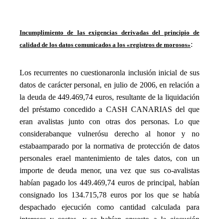
_
Incumplimiento de las exigencias derivadas del principio de
:
calidad de los datos comunicados a los «registros de morosos»
_
Los recurrentes no cuestiona
ron
la inclusión inicial de sus
datos de carácter personal, en julio de 2006, en relación a
la deuda de 449.469,74 euros, resultante de la liquidación
del préstamo concedido a CASH CANARIAS del que
eran avalistas junto con otras dos personas. Lo que
considera
ban
que vulner
ó
su derecho al honor y no
est
aba
amparado por la normativa de protección de datos
personales e
ra
el mantenimiento de tales datos, con un
importe de deuda menor, una vez que sus co-avalistas
habían pagado los 449.469,74 euros de principal, habían
consignado los 134.715,78 euros por los que se había
despachado ejecución como cantidad calculada para