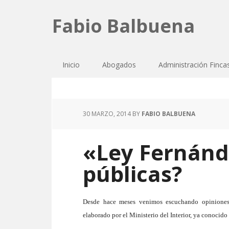
Fabio Balbuena
Inicio
Abogados
Administración Finca
30 MARZO, 2014
BY
FABIO BALBUENA
«Ley Fernánd
públicas?
D
esde hace meses venimos escuchando opinion
elaborado por el Ministerio del Interior,
ya conocido