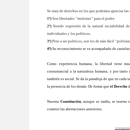
Se trata de derechos en los que podemos apreciar las
1º)
Son libertades
“molestas”
para el poder.
2º)
Siendo expresión de la natural sociabilidad de
individuales y los políticos.
3º)
Pese a ser políticos, son los de más fácil
“politiza
4º)
Su reconocimiento se ve acompañado de cautelas o
Como experiencia humana, la libertad tiene much
consustancial a la naturaleza humana, y por tanto 
también es social. Se da la paradoja de que en cada un
la presencia de los demás.
De forma
que
el Derecho
Nuestra
Constitución
, aunque es tardía, se insert
cometer las aberraciones anteriores.