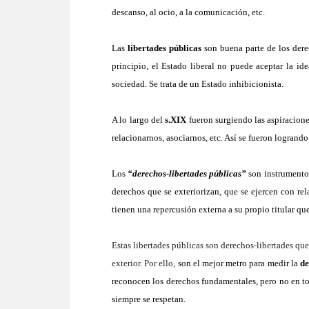
descanso, al ocio, a la
comunic
ación,
etc.
Las
libertades públicas
son buena parte de los dere
principio, el Estado liberal no puede aceptar la id
sociedad. Se trata de un Estado inhibicionista.
A
lo largo del
s.XIX
fueron surgiendo las aspiracione
relacionarnos, asociarnos, etc.
Así s
e fueron logrando
L
o
s
“derechos-libertades públicas”
son instrumentos
derechos que se exteriorizan, que se ejercen con re
tienen una repercusión externa a su propio titular qu
Esta
s
libertades públicas son derechos-libertades qu
exterior. Por ello,
son el mejor metro para medir la
de
reconocen los derechos fundamentales, pero no en to
siempre se respetan.