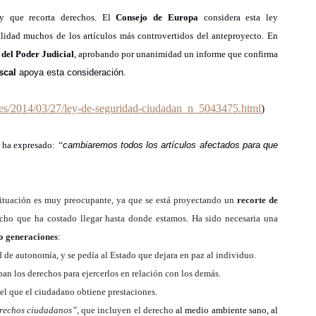
y que recorta derechos.
El
Consejo de Europa
considera
est
a ley
lidad muchos de los artículos más controvertidos del anteproyecto. E
n
del Poder Judicial
, aprobando por unanimidad un informe que confirma
scal
apoya esta consideración.
.es/2014/03/27/ley-de-seguridad-ciudadan_n_5043475.html
)
or ha expresado:
“
cambiaremos
todos los artículos afectados para que
situación es muy preocupante,
ya
que se
está proyectando
un
recorte de
mucho que ha costado
llegar hasta donde estamos. Ha sido necesaria una
o generaciones
:
ad de autonomía, y se pedía al Estado que dejara en paz al individuo.
aban los derechos para ejercerlos en relación con los demás.
 el que el ciudadano obtiene prestaciones.
rechos ciudadanos”
, que incluyen el derecho
al medio ambiente sano, al