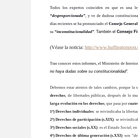
Todos los expertos coinciden en que es una le
“desproporcionada”
, y ve
de dudosa constituciona
días recientes se ha pronunciado el
Consejo General 
su
“inconstitucionalidad”
.
También el
Consejo Fi
(
Véase la noticia:
http://www.huffingtonpost
Tras conocer estos informes, el Ministerio de Interi
no haya dudas sobre su constitucionalidad”.
Debemos estar atentos de tales cambios, porque l
a 
derechos
,
de libertades públicas, después de lo 
larga evolución en los derechos
, que pasa por
cuatr
1ª) Derechos individuales
: se reivindicaba la libert
2ª) Derechos de participación (s.XIX)
: se reivindic
3ª) Derechos sociales (s.XX)
: es el
Estado Social
, en
4ª) Derechos de última generación (s.XXI)
: son
“de