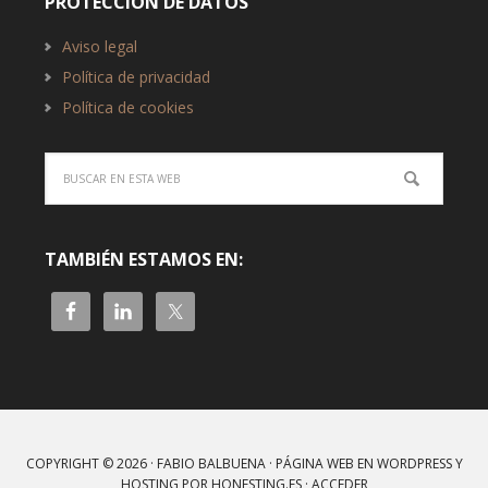
PROTECCIÓN DE DATOS
Aviso legal
Política de privacidad
Política de cookies
TAMBIÉN ESTAMOS EN:
COPYRIGHT © 2026 · FABIO BALBUENA ·
PÁGINA WEB EN WORDPRESS
Y
HOSTING
POR
HONESTING.ES
·
ACCEDER