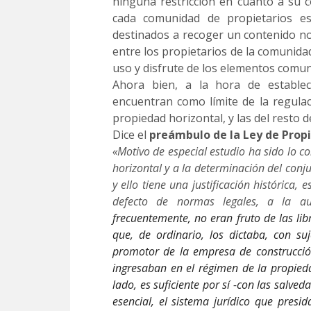
ninguna restricción en cuanto a su co
cada comunidad de propietarios es
destinados a recoger un contenido nor
entre los propietarios de la comunidad
uso y disfrute de los elementos comun
Ahora bien, a la hora de estable
encuentran como límite de la regulac
propiedad horizontal, y las del resto d
Dice el
preámbulo de la Ley de Prop
«Motivo de especial estudio ha sido lo c
horizontal y a la determinación del conj
y ello tiene una justificación histórica
defecto de normas legales, a la au
frecuentemente, no eran fruto de las lib
que, de ordinario, los dictaba, con suj
promotor de la empresa de construcció
ingresaban en el régimen de la propieda
lado, es suficiente por sí -con las salved
esencial, el sistema jurídico que presid