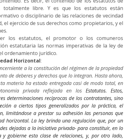
ntenido. Es decir, el contenido de los estatutos de
 totalmente libre. Y es que los estatutos están
mativo o disciplinario de las relaciones de vecindad
, el ejercicio de sus derechos como propietarios, y el
es.
cer los estatutos, el promotor o los comuneros
ión estatutaria las normas imperativas de la ley de
el ordenamiento jurídico.
iedad Horizontal
:
oncerniente a la constitución del régimen de la propiedad
unto de deberes y derechos que lo integran. Hasta ahora,
, esta materia ha estado entregada casi de modo total, en
tonomía privada reflejada en los
Estatutos. Estos,
res determinaciones recíprocas de los contratantes, sino
eción a ciertos tipos generalizados por la práctica, el
n, limitándose a prestar su adhesión las personas que
d horizontal. La ley brinda una regulación que, por un
ades dejadas a la iniciativa privada- para constituir, en lo
a y gobierne esta clase de relaciones, y, por otro lado,