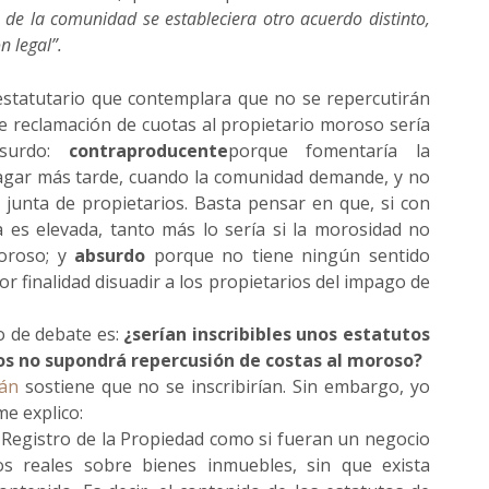
s de la comunidad se estableciera otro acuerdo distinto,
n legal”.
estatutario que contemplara que no se repercutirán
 de reclamación de cuotas al propietario moroso sería
bsurdo:
contraproducente
porque fomentaría la
agar más tarde, cuando la comunidad demande, y no
junta de propietarios. Basta pensar en que, si con
 es elevada, tanto más lo sería si la morosidad no
oroso; y
absurdo
porque no tiene ningún sentido
r finalidad disuadir a los propietarios del impago de
to de debate es:
¿serían inscribibles unos estatutos
os no supondrá repercusión de costas al moroso?
rán
sostiene que no se inscribirían. Sin embargo, yo
me explico:
 Registro de la Propiedad como si fueran un negocio
hos reales sobre bienes inmuebles, sin que exista