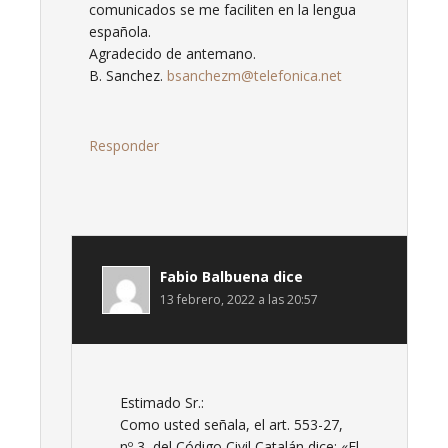
comunicados se me faciliten en la lengua
española.
Agradecido de antemano.
B. Sanchez.
bsanchezm@telefonica.net
Responder
Fabio Balbuena
dice
13 febrero, 2022 a las 20:57
Estimado Sr.:
Como usted señala, el art. 553-27,
nº 3, del Código Civil Catalán dice: «El