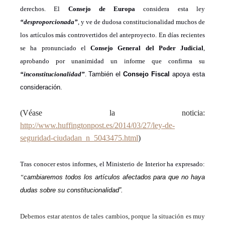
derechos.
El
Consejo de Europa
considera
est
a ley
“desproporcionada”
, y ve
de dudosa constitucionalidad muchos de
los artículos más controvertidos del anteproyecto. E
n días recientes
se ha pronunciado el
Consejo General del Poder Judicial
,
aprobando por unanimidad un informe que confirma
su
“inconstitucionalidad”
.
También el
Consejo Fiscal
apoya esta
consideración.
(
Véase la noticia:
http://www.huffingtonpost.es/2014/03/27/ley-de-
seguridad-ciudadan_n_5043475.html
)
Tras conocer estos informes, el Ministerio de Interior ha expresado:
“
cambiaremos
todos los artículos afectados para que no haya
dudas sobre su constitucionalidad”.
Debemos estar atentos de tales cambios, porque l
a situación es muy