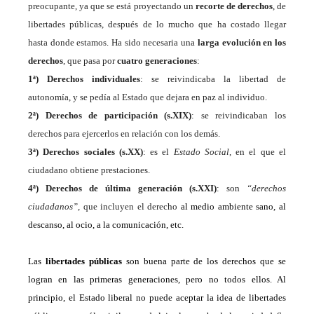
preocupante,
ya
que se
está proyectando
un
recorte de derechos
,
de
libertades públicas, después de lo mucho que ha costado
llegar
hasta donde estamos. Ha sido necesaria una
larga evolución en los
derechos
, que pasa por
cuatro generaciones
:
1ª) Derechos individuales
: se reivindicaba la libertad de
autonomía, y se pedía al Estado que dejara en paz al individuo.
2ª) Derechos de participación (s.XIX)
: se reivindicaban los
derechos para ejercerlos en relación con los demás.
3ª) Derechos sociales (s.XX)
: es el
Estado Social
, en el que el
ciudadano obtiene prestaciones.
4ª) Derechos de última generación (s.XXI)
: son
“derechos
ciudadanos”
, que incluyen el derecho
al medio ambiente sano, al
descanso, al ocio, a la
comunic
ación,
etc.
Las
libertades públicas
son buena parte de los derechos que se
logran en las primeras generaciones, pero no todos ellos. Al
principio, el Estado liberal no puede aceptar la idea de libertades