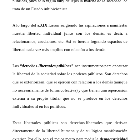
públicas, pues sólo vigila muy de lejos la marcha de la sociedad. Se
trata de un Estado inhibicionista.
A
lo largo del
s.XIX
fueron surgiendo las aspiraciones a manifestar
nuestra libertad individual junto con los demás, es decir,
a
relacionarnos, asociarnos, etc.
Así s
e fueron logrando espacios de
libertad cada vez más amplios con relación a los demás.
L
o
s
“derechos-libertades públicas”
son instrumentos para encauzar
la libertad de la sociedad sobre los poderes públicos.
S
on derechos
que se exteriorizan, que se ejercen con relación a los demás
(
aunque
no necesariamente de forma colectiva
)
y
que tienen una repercusión
externa a su propio titular que no se produce en los derechos
individuales ni en los políticos.
Esta
s
libertades públicas son derechos-libertades que derivan
directamente de la libertad humana y de su lógica manifestación
exterior. Por ello,
son el mejor metro para medir la
democraticidad