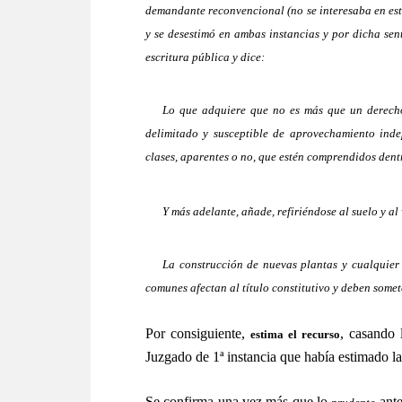
demandante reconvencional (no se interesaba en esto
y se desestimó en ambas instancias y por dicha sent
escritura pública y dice:
_
Lo que adquiere que no es más que un derecho
delimitado y susceptible de aprovechamiento inde
clases, aparentes o no, que estén comprendidos dentr
_
Y más adelante, añade, refiriéndose al suelo y al
_
La construcción de nuevas plantas y cualquier 
comunes afectan al título constitutivo y deben some
Por consiguiente,
, casando 
estima el recurso
Juzgado de 1ª instancia que había estimado l
Se confirma una vez más que lo
ante