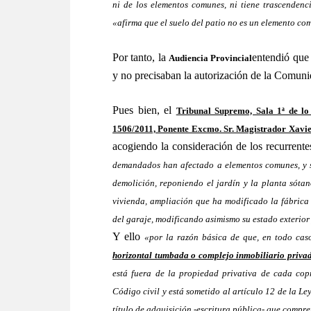
ni de los elementos comunes, ni tiene trascendenc
«afirma que el suelo del patio no es un elemento co
Por tanto, la
entendió que 
Audiencia Provincial
y no precisaban la autorización de la Comuni
Pues bien, el
Tribunal Supremo, Sala 1ª de lo 
1506/2011, Ponente Excmo. Sr. Magistrador Xav
acogiendo la consideración de los recurrent
demandados han afectado a elementos comunes, y s
demolición, reponiendo el jardín y la planta sótan
vivienda, ampliación que ha modificado la fábrica 
del garaje, modificando asimismo su estado exterior 
Y ello
«por la razón básica de que, en todo cas
horizontal tumbada o complejo inmobiliario privad
está fuera de la propiedad privativa de cada copro
Código civil y está sometido al artículo 12 de la Le
título de adquisición -escritura pública- que compren