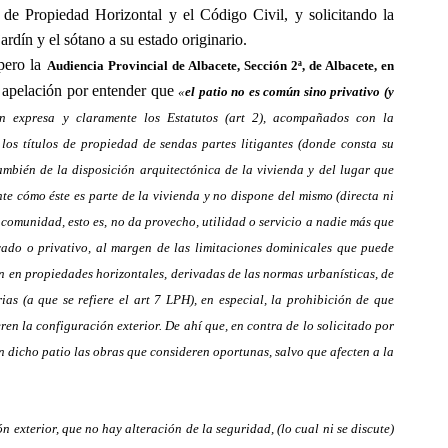
 de Propiedad Horizontal y el Código Civil, y solicitando la
rdín y el sótano a su estado originario.
pero la
Audiencia Provincial de Albacete, Sección 2ª, de Albacete, en
e apelación por entender que
«
el patio no es común sino privativo (y
an expresa y claramente los Estatutos (art 2), acompañados con la
los títulos de propiedad de sendas partes litigantes (donde consta su
ambién de la disposición arquitectónica de la vivienda y del lugar que
nte cómo éste es parte de la vivienda y no dispone del mismo (directa ni
comunidad, esto es, no da provecho, utilidad o servicio a nadie más que
vado o privativo, al margen de las limitaciones dominicales que puede
an en propiedades horizontales, derivadas de las normas urbanísticas, de
ias (a que se refiere el art 7 LPH), en especial, la prohibición de que
ren la configuración exterior. De ahí que, en contra de lo solicitado por
 dicho patio las obras que consideren oportunas, salvo que afecten a la
n exterior, que no hay alteración de la seguridad, (lo cual ni se discute)