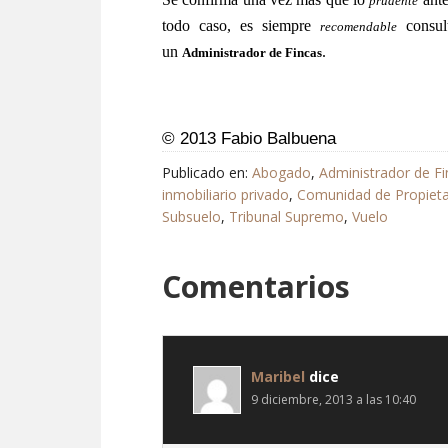
prudente
todo caso, es siempre
consul
recomendable
un
.
Administrador de Fincas
_
© 2013 Fabio Balbuena
Publicado en:
Abogado
,
Administrador de Fi
inmobiliario privado
,
Comunidad de Propieta
Subsuelo
,
Tribunal Supremo
,
Vuelo
Comentarios
Maribel
dice
9 diciembre, 2013 a las 10:40