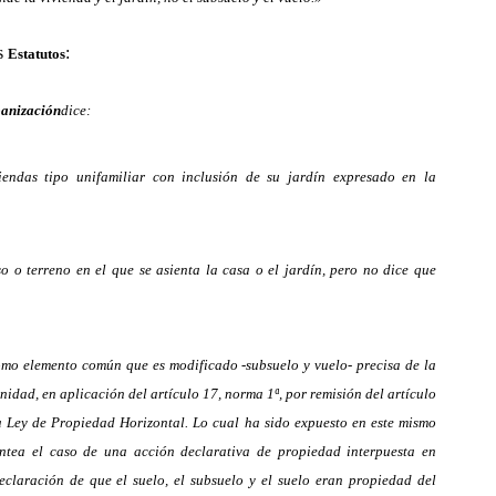
os
:
Estatutos
banización
dice:
viendas tipo unifamiliar con inclusión de su jardín expresado en la
so o terreno en el que se asienta la casa o el jardín, pero no dice que
como elemento común que es modificado -subsuelo y vuelo- precisa de la
idad, en aplicación del artículo 17, norma 1ª, por remisión del artículo
 la Ley de Propiedad Horizontal. Lo cual ha sido expuesto en este mismo
antea el caso de una acción declarativa de propiedad interpuesta en
claración de que el suelo, el subsuelo y el suelo eran propiedad del