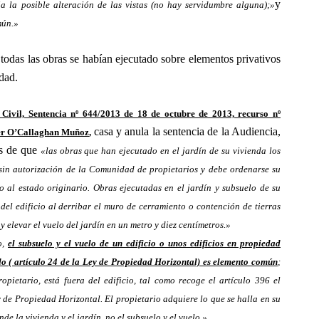
y
ia la posible alteración de las vistas (no hay servidumbre alguna);»
mún.»
todas las obras se habían ejecutado sobre elementos privativos
dad.
Civil, Sentencia nº 644/2013 de 18 de octubre de 2013, recurso nº
casa y anula la sentencia de la Audiencia,
ier O’Callaghan Muñoz
,
es de que
«las obras que han ejecutado en el jardín de su vivienda los
in autorización de la Comunidad de propietarios y debe ordenarse su
o al estado originario. Obras ejecutadas en el jardín y subsuelo de su
del edificio al derribar el muro de cerramiento o contención de tierras
y elevar el vuelo del jardín en un metro y diez centímetros.»
o,
el subsuelo y el vuelo de un edificio o unos edificios en propiedad
o ( artículo 24 de la Ley de Propiedad Horizontal) es elemento común
;
pietario, está fuera del edificio, tal como recoge el artículo 396 el
y de Propiedad Horizontal. El propietario adquiere lo que se halla en su
de la vivienda y el jardín, no el subsuelo y el vuelo.»