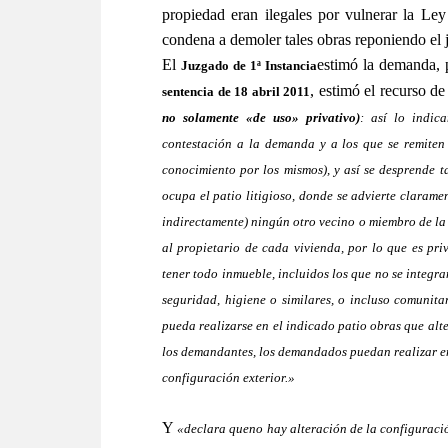
propiedad eran ilegales por vulnerar la Ley
condena a demoler tales obras reponiendo el ja
El
estimó la demanda, 
Juzgado de 1ª Instancia
, estimó el recurso d
sentencia de 18 abril 2011
no solamente «de uso» privativo)
: así lo indic
contestación a la demanda y a los que se remiten 
conocimiento por los mismos), y así se desprende t
ocupa el patio litigioso, donde se advierte clarame
indirectamente) ningún otro vecino o miembro de la 
al propietario de cada vivienda, por lo que es pri
tener todo inmueble, incluidos los que no se integr
seguridad, higiene o similares, o incluso comunitar
pueda realizarse en el indicado patio obras que alte
los demandantes, los demandados puedan realizar en
configuración exterior.»
Y
«declara que
no hay alteración de la configuració