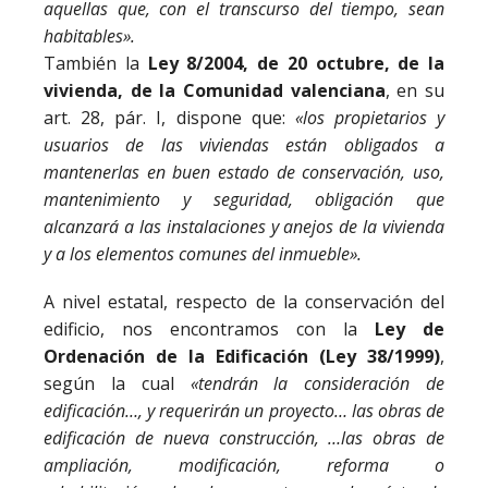
aquellas
que,
con
el
transcurso
del
tiempo,
sean
habitables».
También la
Ley 8/2004, de 20 octubre, de la
vivienda, de la Comunidad valenciana
, en su
art. 28, pár. I, dispone que:
«los
propietarios
y
usuarios
de
las
viviendas
están
obligados
a
mantenerlas
en
buen
estado
de
conservación,
uso,
mantenimiento
y
seguridad,
obligación
que
alcanzará
a
las
instalaciones
y
anejos
de
la
vivienda
y
a
los
elementos
comunes
del
inmueble».
A nivel estatal, respecto de la conservación del
edificio, nos encontramos con la
Ley de
Ordenación de la Edificación (Ley 38/1999)
,
según la cual
«tendrán
la
consideración
de
edificación…,
y
requerirán
un
proyecto…
las
obras
de
edificación
de
nueva
construcción,
…las
obras
de
ampliación,
modificación,
reforma
o