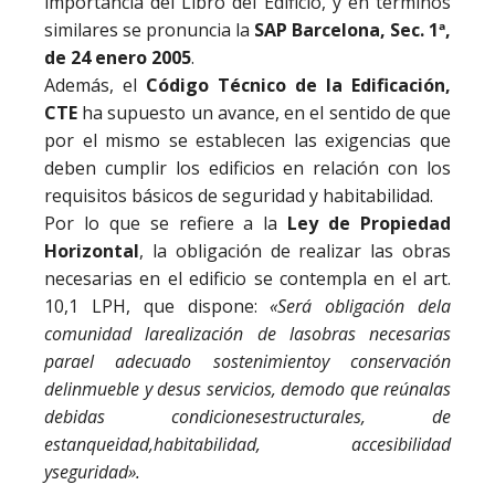
importancia del Libro del Edificio, y en términos
similares se pronuncia la
SAP Barcelona, Sec. 1ª,
de 24 enero 2005
.
Además, el
Código Técnico de la Edificación,
CTE
ha supuesto un avance, en el sentido de que
por el mismo se establecen las exigencias que
deben cumplir los edificios en relación con los
requisitos básicos de seguridad y habitabilidad.
Por lo que se refiere a la
Ley de Propiedad
Horizontal
, la obligación de realizar las obras
necesarias en el edificio se contempla en el art.
10,1 LPH, que dispone:
«Será
obligación
de
la
comunidad
la
realización
de
las
obras
necesarias
para
el
adecuado
sostenimiento
y
conservación
del
inmueble
y
de
sus
servicios,
de
modo
que
reúna
las
debidas
condiciones
estructurales,
de
estanqueidad,
habitabilidad,
accesibilidad
y
seguridad».