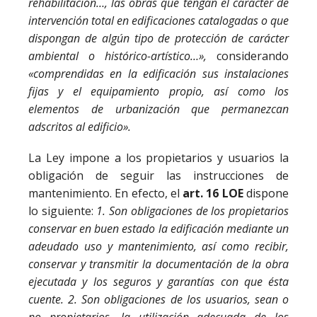
rehabilitación…,
las
obras
que
tengan
el
carácter
de
intervención
total
en
edificaciones
catalogadas
o
que
dispongan
de
algún
tipo
de
protección
de
carácter
ambiental
o
histórico-artístico…»,
considerando
«comprendidas
en
la
edificación
sus
instalaciones
fijas
y
el
equipamiento
propio,
así
como
los
elementos
de
urbanización
que
permanezcan
adscritos
al
edificio».
La Ley impone a los propietarios y usuarios la
obligación de seguir las instrucciones de
mantenimiento. En efecto, el
art. 16 LOE
dispone
lo siguiente:
1.
Son
obligaciones
de
los
propietarios
conservar
en
buen
estado
la
edificación
mediante
un
adeudado
uso
y
mantenimiento,
así
como
recibir,
conservar
y
transmitir
la
documentación
de
la
obra
ejecutada
y
los
seguros
y
garantías
con
que
ésta
cuente.
2.
Son
obligaciones
de
los
usuarios,
sean
o
no
propietarios,
la
utilización
adecuada
de
los