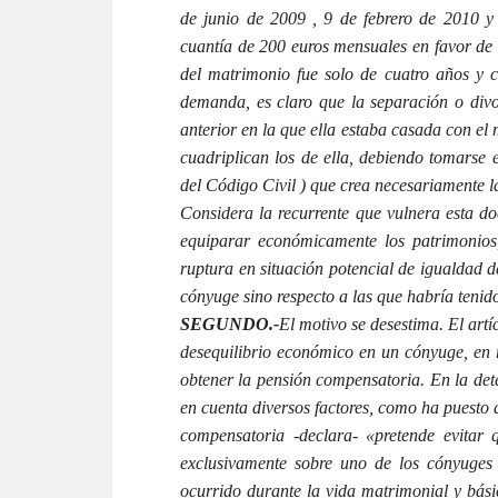
de junio de 2009 , 9 de febrero de 2010 y 
cuantía de 200 euros mensuales en favor de l
del matrimonio fue solo de cuatro años y ca
demanda, es claro que la separación o divor
anterior en la que ella estaba casada con el 
cuadriplican los de ella, debiendo tomarse e
del Código Civil ) que crea necesariamente l
Considera la recurrente que vulnera esta do
equiparar económicamente los patrimonios
ruptura en situación potencial de igualdad 
cónyuge sino respecto a las que habría tenid
SEGUNDO.-
El motivo se desestima. El art
desequilibrio económico en un cónyuge, en r
obtener la pensión compensatoria. En la dete
en cuenta diversos factores, como ha puesto 
compensatoria -declara- «pretende evitar 
exclusivamente sobre uno de los cónyuges
ocurrido durante la vida matrimonial y bási