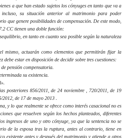
bienes a que han estado sujetos los cónyuges en tanto que va a
 incluso, su situación anterior al matrimonio para poder
ibrio que genere posibilidades de compensación. De este modo,
97.2 CC tienen una doble función:
equilibrio, en tanto en cuanto sea posible según la naturaleza
el mismo, actuarán como elementos que permitirán fijar la
uez debe estar en disposición de decidir sobre tres cuestiones:
r de pensión compensatoria.
eterminada su existencia.
l».
cias posteriores 856/2011, de 24 noviembre , 720/2011, de 19
5/2012, de 17 de mayo 2013 .
ina, y lo que realmente se ofrece como interés casacional no es
ciones que resuelven según los hechos planteados, diferentes
los ingresos de uno y otro cónyuge, ya que la sentencia no se
rio de la esposa tras la ruptura, antes al contrario, tiene en
co existente antes y después del matrimonio y atiende a otros