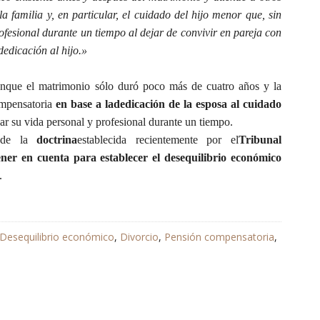
a familia y, en particular, el cuidado del hijo menor que, sin
ofesional durante un tiempo al dejar de convivir en pareja con
edicación al hijo.
»
unque el matrimonio sólo duró poco más de cuatro años y la
ompensatoria
en base a la
dedicación de la esposa al cuidado
nar su vida personal y profesional durante un tiempo.
 de la
doctrina
establecida recientemente por el
Tribunal
ner en cuenta para establecer el desequilibrio económico
.
Desequilibrio económico
,
Divorcio
,
Pensión compensatoria
,