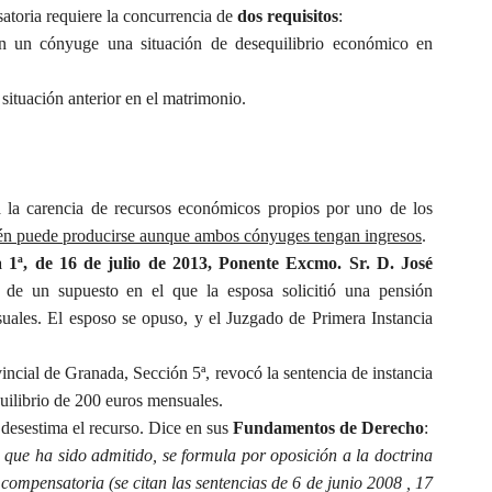
satoria requiere la concurrencia de
dos requisi
tos
:
en un cónyuge una situación de desequilibrio económico en
ituación anterior en el matrimonio.
 a la carencia de recursos económicos propios por uno de los
bién puede producirse aunque ambos cónyuges tengan ingresos
.
 1ª, de 16 de julio de 2013, Ponente Excmo. Sr. D. José
 de un supuesto en el que la esposa solicitió una pensión
uales. El esposo se opuso, y el Juzgado de Primera Instancia
incial de Granada, Sección 5ª, revocó la sentencia de instancia
uilibrio de 200 euros mensuales.
 desestima el recurso. Dice en sus
Fundamentos de Derecho
:
 que ha sido admitido, se formula por oposición a la doctrina
n compensatoria (se citan las sentencias de 6 de junio 2008 , 17