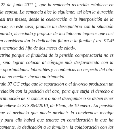
22 de junio 2011 ), que la sentencia recurrida establece en
a esposa. La sentencia dice lo siguiente: «si bien la duración
si tres meses, desde la celebración a la interposición de la
cio, en este caso, produce un desequilibrio con la situación
marido, licenciado y profesor de instituto con ingresos que casi
n consideración la dedicación futura a la familia ( art. 97-4ª
a tenencia del hijo de dos meses de edad».
ctrina porque la finalidad de la pensión compensatoria no es
, sino lograr colocar al cónyuge más desfavorecido con la
de oportunidades laborables y económicas no respecto del otro
o de no mediar vinculo matrimonial.
ículo 97 CC exige que la separación o el divorcio produzcan un
elación con la posición del otro, para que surja el derecho a
rminación de si concurre o no el desequilibrio se deben tener
de relieve la STS 864/2010, de Pleno, de 19 enero . La pensión
que el perjuicio que puede producir la convivencia recaiga
 y para ello habrá que tenerse en consideración lo que ha
camente, la dedicación a la familia y la colaboración con las