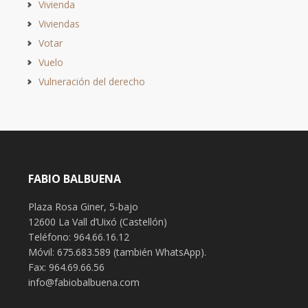
Vivienda
Viviendas
Votar
Vuelo
Vulneración del derecho
FABIO BALBUENA
Plaza Rosa Giner, 5-bajo
12600 La Vall d’Uixó (Castellón)
Teléfono: 964.66.16.12
Móvil: 675.683.589 (también WhatsApp).
Fax: 964.69.66.56
info@fabiobalbuena.com